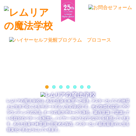
レムリアの魔法学校は、あなた自身を本質へと導き、マスターとしてこの地球
上に生きてゆくことをサポートする人生の学校です。 光の空間の設定®やグ
ラウンディングの方法、オーラの見方やチャクラ浄化、『顕在意識』で認識して
いる自分のパターンを解放し、ハイヤー・セルフとのつながりを体感していきま
す。 あなた自身が神意識に目覚めた存在、マスターとして最高最善の人生を
現実化できるようにしていきます。