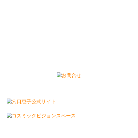
2024/3/6
▶︎メールサーバートラブルによるご迷惑について
2024/1/28
【2月1日より電話番号が変更になります】
株式会社ダイナビジョン・ドルフィンスターテン
プルは、2024年2月1日より、お客様対応の電話番
号を変更いたします。サービスの向上と効率化を
目指す一環として行われるものです。
【新電話番号】
050-5482-3271
（受付時間：平日
13：00～17：00）
ご不便をおかけ致しますが、より良いサービスの
提供に向けた改善の一環としてご理解いただけま
すと幸いです。 今後とも株式会社ダイナビジョ
ン・ドルフィンスターテンプルをどうぞ宜しくお
願い申し上げます。